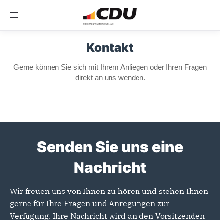
Toggle
navigation
Kontakt
Gerne können Sie sich mit Ihrem Anliegen oder Ihren Fragen
direkt an uns wenden.
Senden Sie uns eine
Nachricht
Wir freuen uns von Ihnen zu hören und stehen Ihnen
gerne für Ihre Fragen und Anregungen zur
Verfügung. Ihre Nachricht wird an den Vorsitzenden