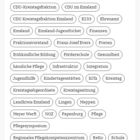
CDU-Kreistagsfraktion
CDU im Emsland
CDU Kreistagsfraktion Emsland
E233
Ehrenamt
Emsland
Emsland-Jugendticket
Finanzen
Fraktionsvorstand
Franz-Josef Evers
Freren
frühkindliche Bildung
Förderschule
Gesundheit
häusliche Pflege
Infrastruktur
Integration
Jugendhilfe
Kindertagesstätten
KiTa
Kreistag
Kreistagsabgeordnete
Kreistagssitzung
Landkreis Emsland
Lingen
Meppen
Meyer Werft
NOZ
Papenburg
Pflege
Pflegesymposium
Regionales Pflegekompetenzzentrum
ReKo
Schule