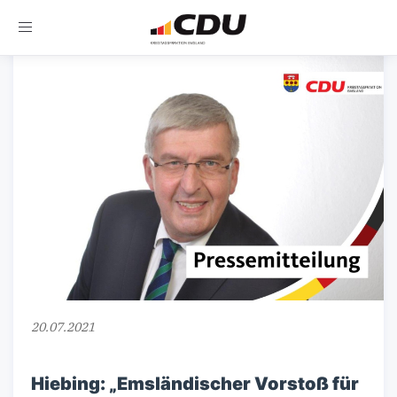
Toggle
navigation
20.07.2021
Hiebing: „Emsländischer Vorstoß für