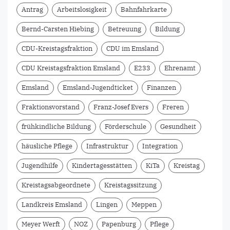
Antrag
Arbeitslosigkeit
Bahnfahrkarte
Bernd-Carsten Hiebing
Betreuung
Bildung
CDU-Kreistagsfraktion
CDU im Emsland
CDU Kreistagsfraktion Emsland
E233
Ehrenamt
Emsland
Emsland-Jugendticket
Finanzen
Fraktionsvorstand
Franz-Josef Evers
Freren
frühkindliche Bildung
Förderschule
Gesundheit
häusliche Pflege
Infrastruktur
Integration
Jugendhilfe
Kindertagesstätten
KiTa
Kreistag
Kreistagsabgeordnete
Kreistagssitzung
Landkreis Emsland
Lingen
Meppen
Meyer Werft
NOZ
Papenburg
Pflege