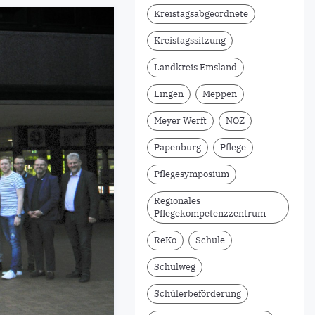
Kreistagsabgeordnete
Kreistagssitzung
Landkreis Emsland
Lingen
Meppen
Meyer Werft
NOZ
Papenburg
Pflege
Pflegesymposium
Regionales
Pflegekompetenzzentrum
ReKo
Schule
Schulweg
Schülerbeförderung