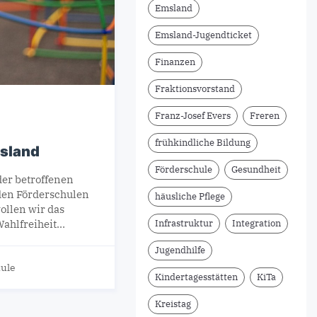
Emsland
Emsland-Jugendticket
Finanzen
Fraktionsvorstand
Franz-Josef Evers
Freren
frühkindliche Bildung
msland
Förderschule
Gesundheit
der betroffenen
nden Förderschulen
häusliche Pflege
ollen wir das
Infrastruktur
Integration
Wahlfreiheit…
Jugendhilfe
ule
Kindertagesstätten
KiTa
Kreistag