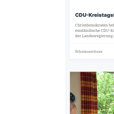
CDU-Kreistagsf
Christdemokraten bef
emsländische CDU-Krei
der Landesregierung 
Schulausschuss