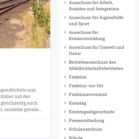
Ausschuss für Arbeit,
Soziales und Integration
Ausschuss für Jugendhilfe
und Sport
Ausschuss für
Kreisentwicklung
Ausschuss für Umwelt und
Natur
Betriebsausschuss des
Abfallwirtschaftsbetriebes
Fraktion
Fraktion-vor-Ort
ugendtickets nun
Fraktionsvorstand
chüler mit der
 gleichzeitig auch
Kreistag
ei, entstehe gerade…
Kreistagsabgeordnete
Pressemitteilung
Schulausschuss
Schule