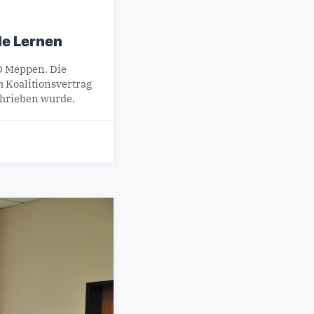
le Lernen
D Meppen. Die
m Koalitionsvertrag
chrieben wurde.