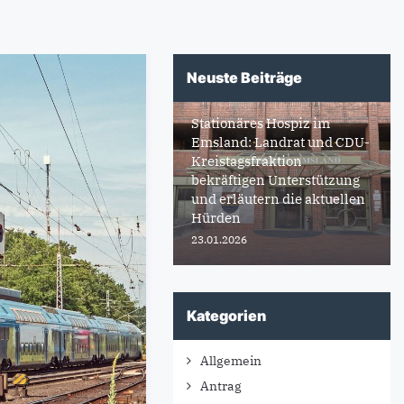
Neuste Beiträge
Stationäres Hospiz im
Emsland: Landrat und CDU-
Kreistagsfraktion
bekräftigen Unterstützung
und erläutern die aktuellen
Hürden
23.01.2026
Kategorien
Allgemein
Antrag