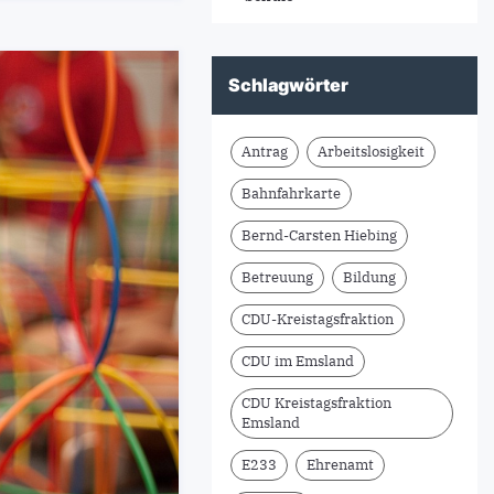
Schlagwörter
Antrag
Arbeitslosigkeit
Bahnfahrkarte
Bernd-Carsten Hiebing
Betreuung
Bildung
CDU-Kreistagsfraktion
CDU im Emsland
CDU Kreistagsfraktion
Emsland
E233
Ehrenamt