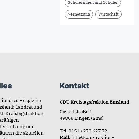
Schülerinnen und Schüler
Vernetzung
Wirtschaft
les
Kontakt
ationäres Hospiz im
CDU Kreistagsfraktion Emsland
sland: Landrat und
Castellstraße 1
U-Kreistagsfraktion
49808 Lingen (Ems)
kräftigen
terstützung und
Tel.
0151 / 272 627 72
läutern die aktuellen
Mail.
info@cdu-fraktion-