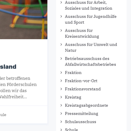
Ausschuss für Arbeit,
Soziales und Integration
Ausschuss für Jugendhilfe
und Sport
Ausschuss für
Kreisentwicklung
Ausschuss für Umwelt und
Natur
Betriebsausschuss des
Abfallwirtschaftsbetriebes
msland
Fraktion
der betroffenen
Fraktion-vor-Ort
nden Förderschulen
Fraktionsvorstand
ollen wir das
Wahlfreiheit…
Kreistag
Kreistagsabgeordnete
Pressemitteilung
ule
Schulausschuss
Schule