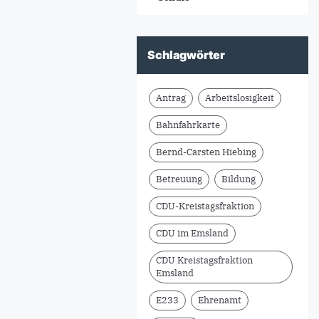
Schlagwörter
Antrag
Arbeitslosigkeit
Bahnfahrkarte
Bernd-Carsten Hiebing
Betreuung
Bildung
CDU-Kreistagsfraktion
CDU im Emsland
CDU Kreistagsfraktion
Emsland
E233
Ehrenamt