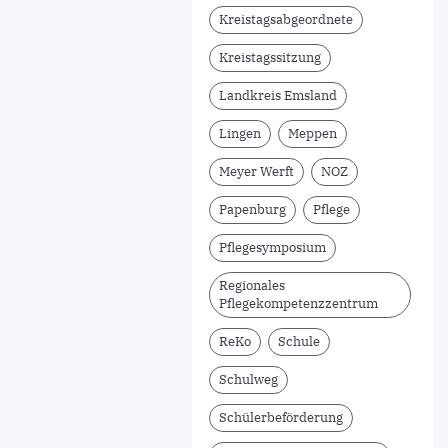
Kreistagsabgeordnete
Kreistagssitzung
Landkreis Emsland
Lingen
Meppen
Meyer Werft
NOZ
Papenburg
Pflege
Pflegesymposium
Regionales
Pflegekompetenzzentrum
ReKo
Schule
Schulweg
Schülerbeförderung