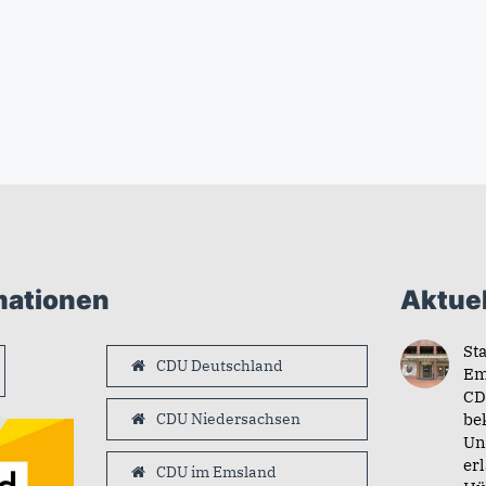
mationen
Aktuel
St
CDU Deutschland
Em
CD
CDU Niedersachsen
be
Un
er
CDU im Emsland