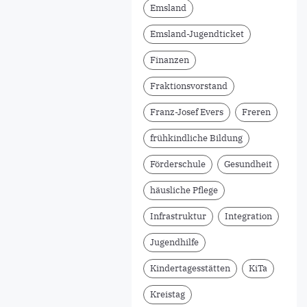
Emsland
Emsland-Jugendticket
Finanzen
Fraktionsvorstand
Franz-Josef Evers
Freren
frühkindliche Bildung
Förderschule
Gesundheit
häusliche Pflege
Infrastruktur
Integration
Jugendhilfe
Kindertagesstätten
KiTa
Kreistag