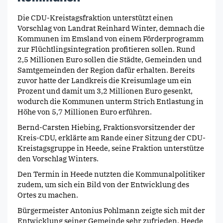
Die CDU-Kreistagsfraktion unterstützt einen
Vorschlag von Landrat Reinhard Winter, demnach die
Kommunen im Emsland von einem Förderprogramm
zur Flüchtlingsintegration profitieren sollen. Rund
2,5 Millionen Euro sollen die Städte, Gemeinden und
Samtgemeinden der Region dafür erhalten.
Bereits
zuvor hatte der Landkreis die Kreisumlage um ein
Prozent und damit um 3,2 Millionen Euro gesenkt,
wodurch die Kommunen unterm Strich Entlastung in
Höhe von 5,7 Millionen Euro erführen.
Bernd-Carsten Hiebing, Fraktionsvorsitzender der
Kreis-CDU, erklärte am Rande einer Sitzung der CDU-
Kreistagsgruppe in Heede, seine Fraktion unterstütze
den Vorschlag Winters.
Den Termin in Heede nutzten die Kommunalpolitiker
zudem, um sich ein Bild von der Entwicklung des
Ortes zu machen.
Bürgermeister Antonius Pohlmann zeigte sich mit der
Entwicklung seiner Gemeinde sehr zufrieden. Heede