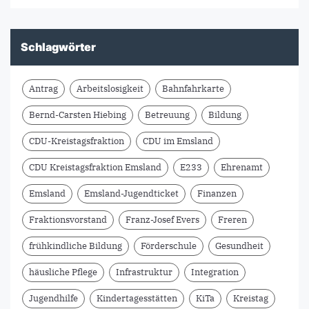
Schlagwörter
Antrag
Arbeitslosigkeit
Bahnfahrkarte
Bernd-Carsten Hiebing
Betreuung
Bildung
CDU-Kreistagsfraktion
CDU im Emsland
CDU Kreistagsfraktion Emsland
E233
Ehrenamt
Emsland
Emsland-Jugendticket
Finanzen
Fraktionsvorstand
Franz-Josef Evers
Freren
frühkindliche Bildung
Förderschule
Gesundheit
häusliche Pflege
Infrastruktur
Integration
Jugendhilfe
Kindertagesstätten
KiTa
Kreistag