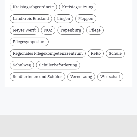
Kreistagsabgeordnete
Kreistagssitzung
Landkreis Emsland
Lingen
Meppen
Meyer Werft
NOZ
Papenburg
Pflege
Pflegesymposium
Regionales Pflegekompetenzzentrum
ReKo
Schule
Schulweg
Schülerbeförderung
Schülerinnen und Schüler
Vernetzung
Wirtschaft