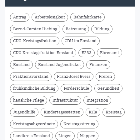
Antrag
Arbeitslosigkeit
Bahnfahrkarte
Bernd-Carsten Hiebing
Betreuung
Bildung
CDU-Kreistagsfraktion
CDU im Emsland
CDU Kreistagsfraktion Emsland
E233
Ehrenamt
Emsland
Emsland-Jugendticket
Finanzen
Fraktionsvorstand
Franz-Josef Evers
Freren
frühkindliche Bildung
Förderschule
Gesundheit
häusliche Pflege
Infrastruktur
Integration
Jugendhilfe
Kindertagesstätten
KiTa
Kreistag
Kreistagsabgeordnete
Kreistagssitzung
Landkreis Emsland
Lingen
Meppen